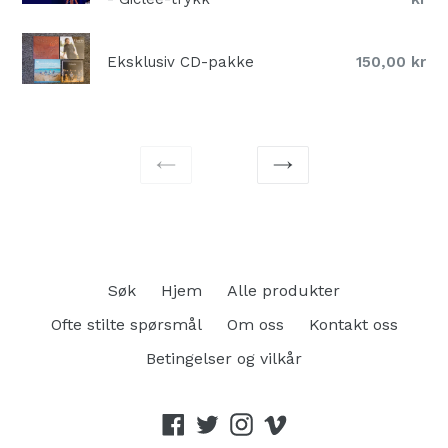
Normal
Eksklusiv CD-pakke
150,00 kr
pris
FORRIGE
NESTE
Søk
Hjem
Alle produkter
Ofte stilte spørsmål
Om oss
Kontakt oss
Betingelser og vilkår
Facebook
Twitter
Instagram
Vimeo