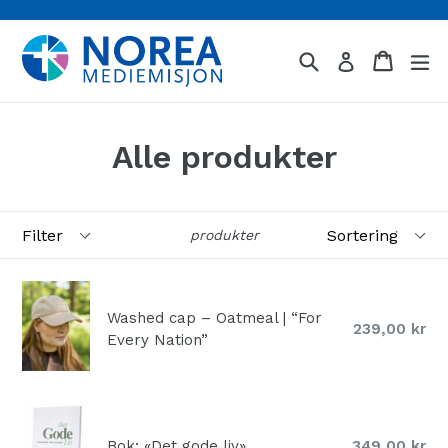
Hopp
over
Søk
Handle
Handle
L
innhold
Logg inn
Alle produkter
Filter
Sortering
produkter
Washed cap – Oatmeal | “For
Normal
239,00 kr
Every Nation”
pris
Normal
Bok: «Det gode liv»
349,00 kr