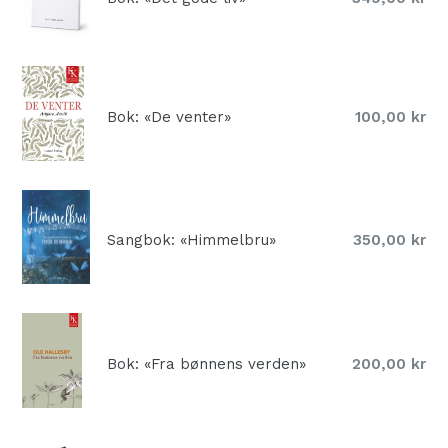
pris
Normal
Bok: «De venter»
100,00 kr
pris
Normal
Sangbok: «Himmelbru»
350,00 kr
pris
Normal
Bok: «Fra bønnens verden»
200,00 kr
pris