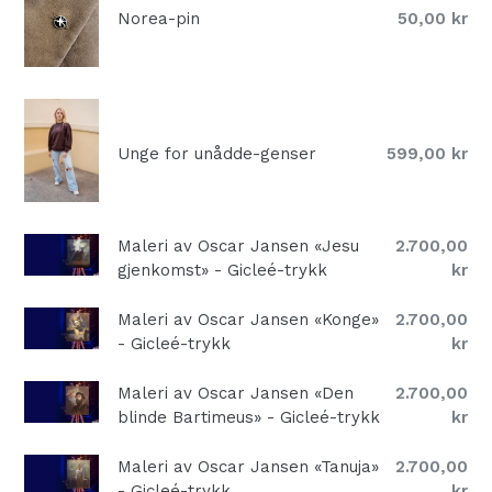
Normal
Norea-pin
50,00 kr
pris
Normal
Unge for unådde-genser
599,00 kr
pris
Maleri av Oscar Jansen «Jesu
2.700,00
gjenkomst» - Gicleé-trykk
kr
Maleri av Oscar Jansen «Konge»
2.700,00
- Gicleé-trykk
kr
Maleri av Oscar Jansen «Den
2.700,00
blinde Bartimeus» - Gicleé-trykk
kr
Maleri av Oscar Jansen «Tanuja»
2.700,00
- Gicleé-trykk
kr