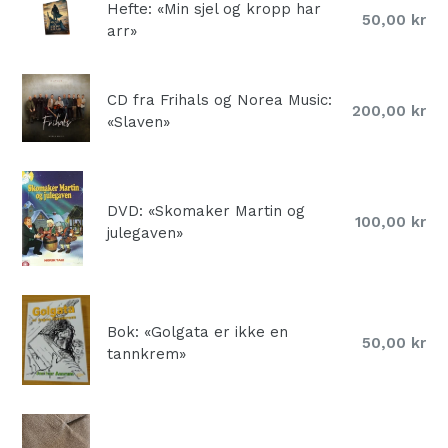
Hefte: «Min sjel og kropp har
Normal
50,00 kr
arr»
pris
CD fra Frihals og Norea Music:
Normal
200,00 kr
«Slaven»
pris
DVD: «Skomaker Martin og
Normal
100,00 kr
julegaven»
pris
Bok: «Golgata er ikke en
Normal
50,00 kr
tannkrem»
pris