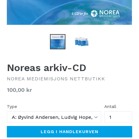
Noreas arkiv-CD
NOREA MEDIEMISJONS NETTBUTIKK
Normal
100,00 kr
pris
Type
Antall
LEGG I HANDLEKURVEN