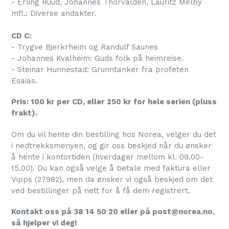
- Erling Ruud, Johannes Thorvalden, Lauritz Melby
mfl.: Diverse andakter.
CD C:
- Trygve Bjerkrheim og Randulf Saunes
- Johannes Kvalheim: Guds folk på heimreise.
- Steinar Hunnestad: Grunntanker fra profeten
Esaias.
Pris: 100 kr per CD, eller 250 kr for hele serien (pluss
frakt).
Om du vil hente din bestilling hos Norea, velger du det
i nedtrekksmenyen, og gir oss beskjed når du ønsker
å hente i kontortiden (hverdager mellom kl. 09.00-
15.00). Du kan også velge å betale med faktura eller
Vipps (27982), men da ønsker vi også beskjed om det
ved bestillinger på nett for å få dem registrert.
Kontakt oss på 38 14 50 20 eller på post@norea.no,
så hjelper vi deg!