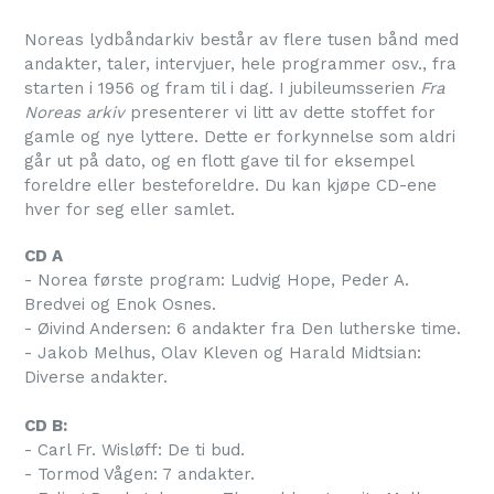
Noreas lydbåndarkiv består av flere tusen bånd med
andakter, taler, intervjuer, hele programmer osv., fra
starten i 1956 og fram til i dag. I jubileumsserien
Fra
Noreas arkiv
presenterer vi litt av dette stoffet for
gamle og nye lyttere. Dette er forkynnelse som aldri
går ut på dato, og en flott gave til for eksempel
foreldre eller besteforeldre. Du kan kjøpe CD-ene
hver for seg eller samlet.
CD A
- Norea første program: Ludvig Hope, Peder A.
Bredvei og Enok Osnes.
- Øivind Andersen: 6 andakter fra Den lutherske time.
- Jakob Melhus, Olav Kleven og Harald Midtsian:
Diverse andakter.
CD B:
- Carl Fr. Wisløff: De ti bud.
- Tormod Vågen: 7 andakter.