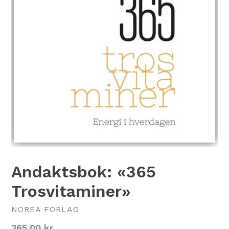
Andaktsbok: «365
Trosvitaminer»
NOREA FORLAG
Normal
365,00 kr