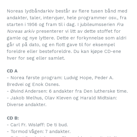
Noreas lydbåndarkiv består av flere tusen bånd med
andakter, taler, intervjuer, hele programmer osv., fra
starten i 1956 og fram til i dag. I jubileumsserien
Fra
Noreas arkiv
presenterer vi litt av dette stoffet for
gamle og nye lyttere. Dette er forkynnelse som aldri
går ut på dato, og en flott gave til for eksempel
foreldre eller besteforeldre. Du kan kjøpe CD-ene
hver for seg eller samlet.
CD A
- Norea første program: Ludvig Hope, Peder A.
Bredvei og Enok Osnes.
- Øivind Andersen: 6 andakter fra Den lutherske time.
- Jakob Melhus, Olav Kleven og Harald Midtsian:
Diverse andakter.
CD B:
- Carl Fr. Wisløff: De ti bud.
- Tormod Vågen: 7 andakter.