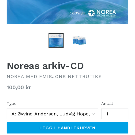
Noreas arkiv-CD
NOREA MEDIEMISJONS NETTBUTIKK
Normal
100,00 kr
pris
Type
Antall
LEGG I HANDLEKURVEN