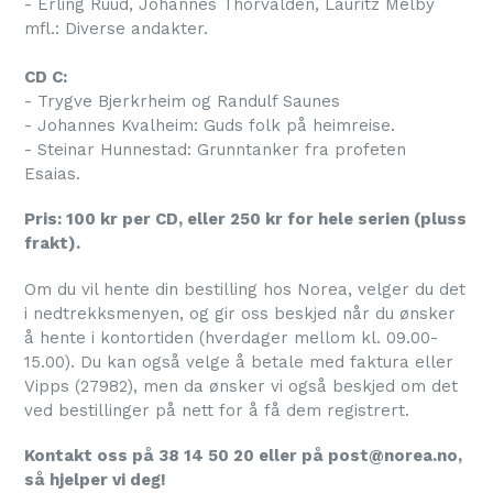
- Erling Ruud, Johannes Thorvalden, Lauritz Melby
mfl.: Diverse andakter.
CD C:
- Trygve Bjerkrheim og Randulf Saunes
- Johannes Kvalheim: Guds folk på heimreise.
- Steinar Hunnestad: Grunntanker fra profeten
Esaias.
Pris: 100 kr per CD, eller 250 kr for hele serien (pluss
frakt).
Om du vil hente din bestilling hos Norea, velger du det
i nedtrekksmenyen, og gir oss beskjed når du ønsker
å hente i kontortiden (hverdager mellom kl. 09.00-
15.00). Du kan også velge å betale med faktura eller
Vipps (27982), men da ønsker vi også beskjed om det
ved bestillinger på nett for å få dem registrert.
Kontakt oss på 38 14 50 20 eller på post@norea.no,
så hjelper vi deg!